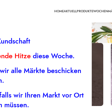
HOME
AKTUELL
PRODUKTE
WOCHENMÄ
Imbiss
Kundschaft
ende Hitze
diese Woche.
 wir alle Märkte beschicken
n.
alls wir Ihren Markt vor Ort
en müssen.