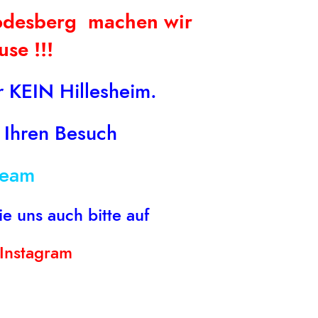
Matjesbrötchen
Godesberg machen wir
Artikelnummer - 264
se !!!
 KEIN Hillesheim.
 Ihren Besuch
team
ie uns auch bitte auf
Instagram