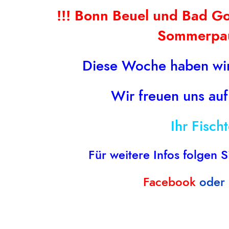
Lachsbrötchen
!!! Bonn Beuel und Bad 
Artikelnummer - 262
Sommerpau
Diese Woche haben wir
Wir freuen uns auf
Ihr Fisch
Für weitere Infos folgen S
Facebook
oder
Fischfrikadellen