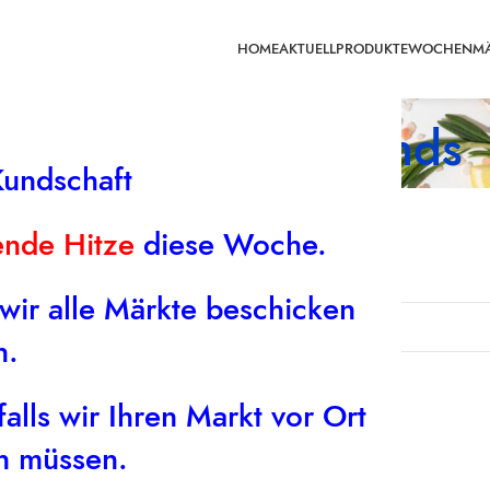
HOME
AKTUELL
PRODUKTE
WOCHENMÄ
Tag Archives: Trends
Kundschaft
ende Hitze
diese Woche.
 will help find a related post.
 wir alle Märkte beschicken
n.
alls wir Ihren Markt vor Ort
en müssen.