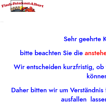
Sehr geehrte 
Nothing Found
bitte beachten Sie die
ansteh
Apologies, but no results were found. Perhaps searching
Wir entscheiden kurzfristig, ob
könne
Daher bitten wir um Verständnis f
ausfallen lass