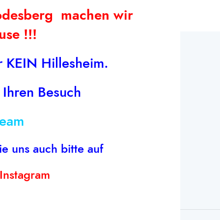
Godesberg machen wir
se !!!
HAUPTMENÜ
Home
 KEIN Hillesheim.
Artuell
 Ihren Besuch
Produkte
Wochenmärkte
team
Bestellung
Karriere
ie uns auch bitte auf
Kontakt
Instagram
Über uns