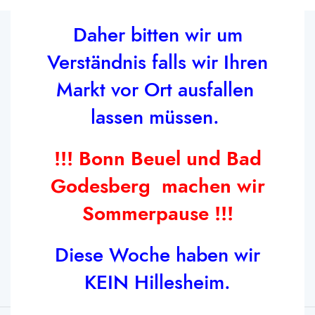
Daher bitten wir um
Verständnis falls wir Ihren
Markt vor Ort ausfallen
lassen müssen.
Wildweg 2a 50374 Erftstadt
Tel: (0 22 35) 7 23 48
!!! Bonn Beuel und Bad
Tel: +49 1511 8388 735
Godesberg machen wir
Email: info@fischfeinkost-albert.de
Sommerpause !!!
HAUPTMENÜ
Diese Woche haben wir
KEIN Hillesheim.
RECHTLICHES
Fischfeinkost Albert GmbH
2025