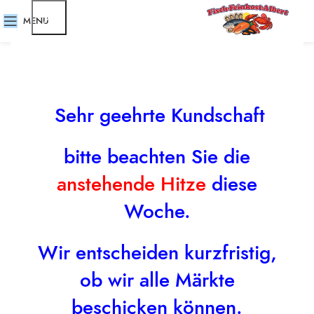
Nothing Found
MENU
Apologies, but no results were found. Perhaps searching will
help find a related post.
Sehr geehrte Kundschaft
bitte beachten Sie die
anstehende Hitze
diese
Woche.
Wir entscheiden kurzfristig,
ob wir alle Märkte
beschicken können.