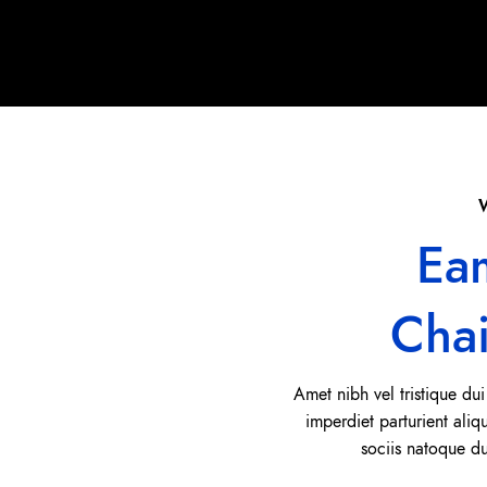
Ea
Cha
Amet nibh vel tristique dui
imperdiet parturient aliq
sociis natoque d