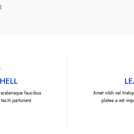
E
S
HELL
LE
a scelerisque faucibus
Amet nibh vel tristiq
taciti parturient.
platea a est impe