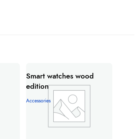
HOT
Smart watches wood
Wine b
edition
Accessori
Accessories