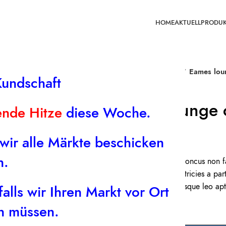
HOME
AKTUELL
PRODUK
Start
Accessories
Eames lou
Kundschaft
Eames lounge 
ende Hitze
diese Woche.
$
399.00
 wir alle Märkte beschicken
n.
Scelerisque facilisi rhoncus non 
vestibulum mi nibh ultricies a pa
torquent mi in scelerisque leo apt
alls wir Ihren Markt vor Ort
en müssen.