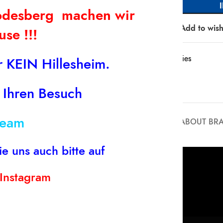
Godesberg machen wir
Compare
Add to wishl
se !!!
Kategorie:
Accessories
 KEIN Hillesheim.
Share:
 Ihren Besuch
team
ICHE INFORMATIONEN
REZENSIONEN (0)
ABOUT BR
ie uns auch bitte auf
Instagram