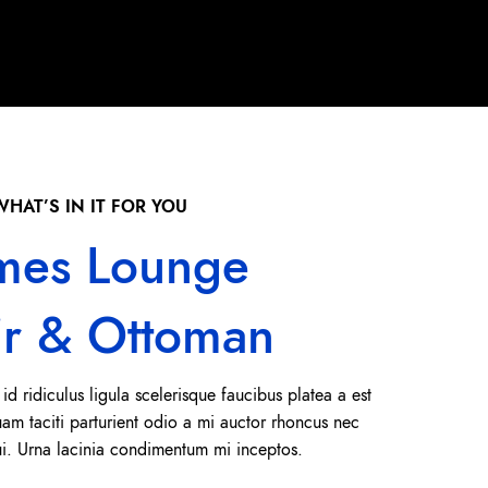
WHAT’S IN IT FOR YOU
mes Lounge
ir & Ottoman
 id ridiculus ligula scelerisque faucibus platea a est
uam taciti parturient odio a mi auctor rhoncus nec
ui. Urna lacinia condimentum mi inceptos.