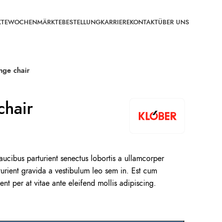
TE
WOCHENMÄRKTE
BESTELLUNG
KARRIERE
KONTAKT
ÜBER UNS
nge chair
chair
faucibus parturient senectus lobortis a ullamcorper
rturient gravida a vestibulum leo sem in. Est cum
ent per at vitae ante eleifend mollis adipiscing.