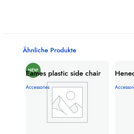
Ähnliche Produkte
NEW
Eames plastic side chair
Henec
Accessories
Accessor