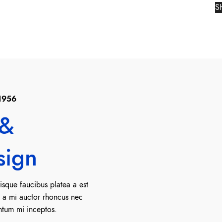
S
1956
 &
sign
risque faucibus platea a est
io a mi auctor rhoncus nec
ntum mi inceptos.