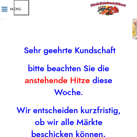
MENU
Lighting
ALL
ACCESSORIES
DECOR
FURNITURE
KITCHEN
LIGHTING
Sehr geehrte Kundschaft
bitte beachten Sie die
Venenatis nam phasellus
Lighting
anstehende Hitze
diese
Woche.
Wir entscheiden kurzfristig,
ob wir alle Märkte
beschicken können.