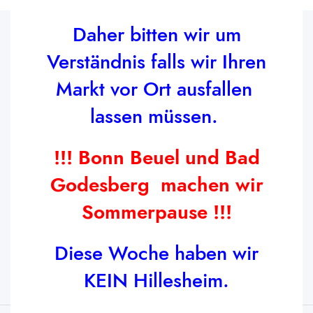
Daher bitten wir um
Verständnis falls wir Ihren
Markt vor Ort ausfallen
lassen müssen.
Wildweg 2a 50374 Erftstadt
Tel: (0 22 35) 7 23 48
!!! Bonn Beuel und Bad
Tel: +49 1511 8388 735
Godesberg machen wir
Email: info@fischfeinkost-albert.de
Sommerpause !!!
HAUPTMENÜ
Diese Woche haben wir
KEIN Hillesheim.
RECHTLICHES
Fischfeinkost Albert GmbH
2025